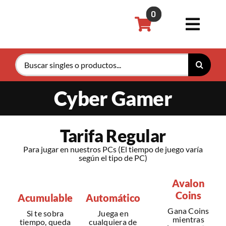
Saltar
0
al
Toggl
contenido
Navig
Buscar:
Pokémon
Cyber Gamer
Magic th
Tarifa Regular
Riftboun
Para jugar en nuestros PCs (El tiempo de juego varía
según el tipo de PC)
Accesori
Avalon
Coins
Acumulable
Automático
Tarifas P
Gana Coins
Si te sobra
Juega en
mientras
tiempo, queda
cualquiera de