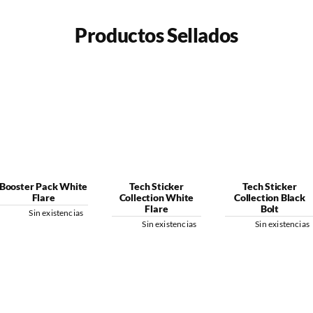
Productos Sellados
Booster Pack White
Tech Sticker
Tech Sticker
Flare
Collection White
Collection Black
Flare
Bolt
Sin existencias
Sin existencias
Sin existencias