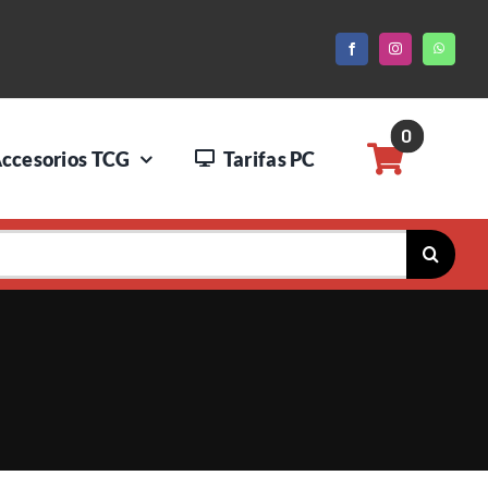
0
ccesorios TCG
Tarifas PC