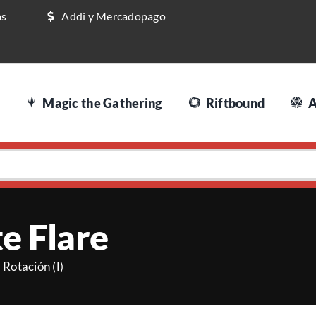
as
Addi y Mercadopago
Magic the Gathering
Riftbound
A
e Flare
 Rotación (
I
)