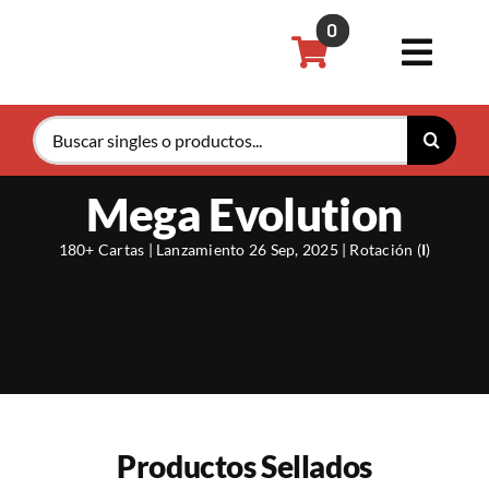
Saltar
0
al
Toggl
contenido
Navig
Buscar:
Pokémon
Mega Evolution
Magic th
180+ Cartas | Lanzamiento 26 Sep, 2025 | Rotación (
I
)
Riftboun
Accesori
Tarifas P
Productos Sellados