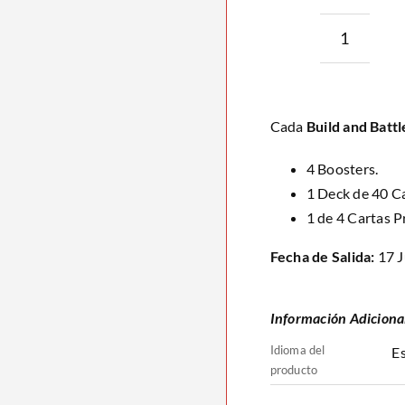
Build
and
Battle
Cada
Build and Battl
Pitch
Black
4 Boosters.
cantida
1 Deck de 40 Ca
1 de 4 Cartas 
Fecha de Salida:
17 J
Información Adiciona
Idioma del
Es
producto