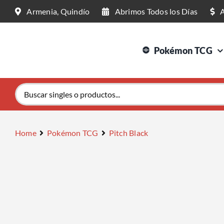
Saltar
Armenia, Quindío
Abrimos Todos los Días
al
contenido
Pokémon TCG
Buscar:
Home
Pokémon TCG
Pitch Black