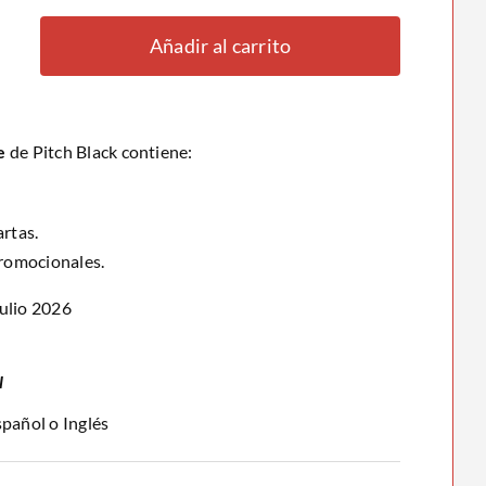
Añadir al carrito
e
de Pitch Black contiene:
d
rtas.
Promocionales.
ulio 2026
l
pañol o Inglés