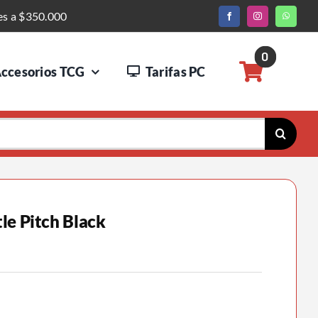
es a $350.000
0
ccesorios TCG
Tarifas PC
le Pitch Black