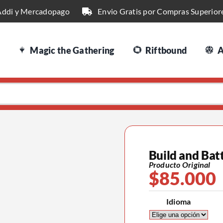
Addi y Mercadopago
Envio Gratis por Compras Superior
Magic the Gathering
Riftbound
A
Build and Batt
Producto Original
$
85.000
Idioma