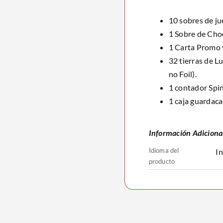
10 sobres de j
1 Sobre de Cho
1 Carta Promo 
32 tierras de L
no Foil).
1 contador Sp
1 caja guardaca
Información Adiciona
Idioma del
In
producto