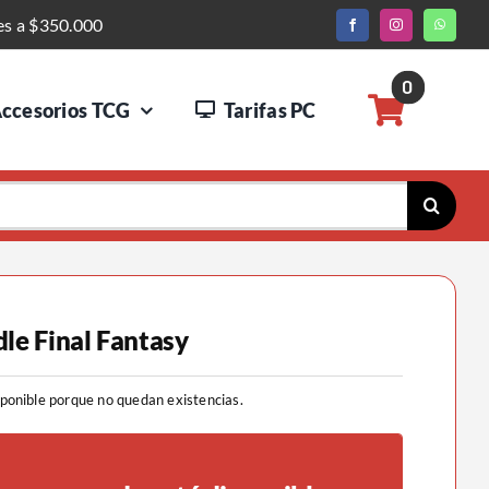
es a $350.000
0
ccesorios TCG
Tarifas PC
le Final Fantasy
sponible porque no quedan existencias.