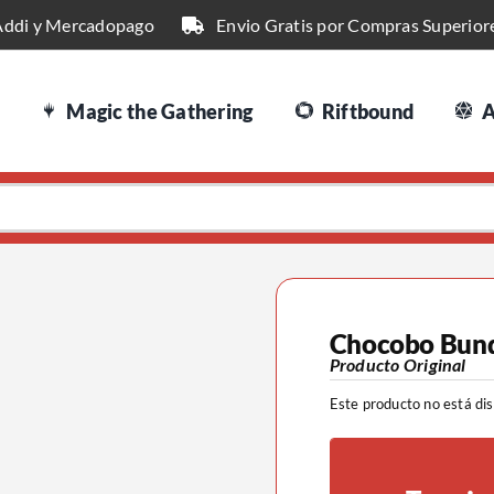
Addi y Mercadopago
Envio Gratis por Compras Superior
Magic the Gathering
Riftbound
A
Chocobo Bund
Producto Original
Este producto no está di