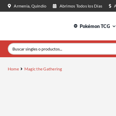
Saltar
Armenia, Quindío
Abrimos Todos los Días
al
contenido
Pokémon TCG
Buscar:
Home
Magic the Gathering