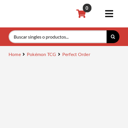
Saltar
0
al
Toggl
contenido
Navig
Buscar:
Pokémon
Home
Pokémon TCG
Perfect Order
Magic th
Riftboun
Accesori
Tarifas P