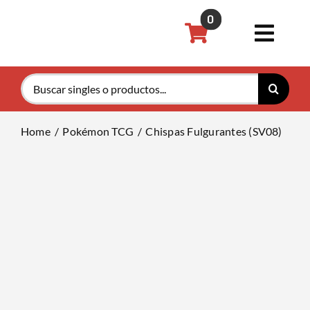
Saltar
0
al
Toggl
contenido
Navig
Buscar:
Pokémon
Home
Pokémon TCG
Chispas Fulgurantes (SV08)
Magic th
Riftboun
Accesori
Tarifas P