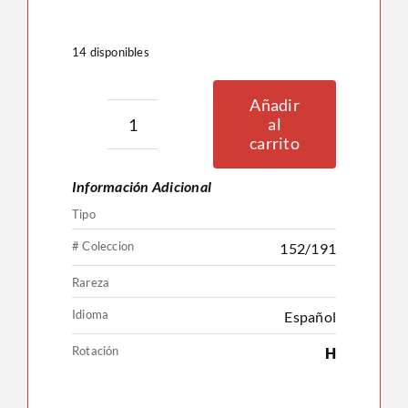
14 disponibles
Añadir
al
Rufflet
carrito
152/191
Información Adicional
cantidad
Tipo
# Coleccion
152/191
Rareza
Idioma
Español
Rotación
H