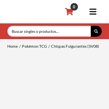
Saltar
0
al
Toggl
contenido
Navig
Buscar:
Pokémon
Home
Pokémon TCG
Chispas Fulgurantes (SV08)
Magic th
Riftboun
Accesori
Tarifas P