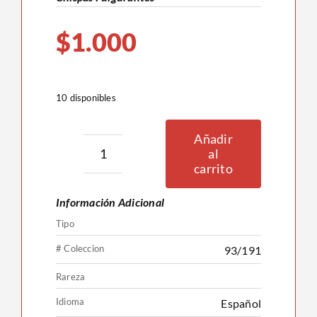
$
1.000
10 disponibles
Añadir
al
Indeedee
carrito
93/191
Información Adicional
cantidad
Tipo
# Coleccion
93/191
Rareza
Idioma
Español