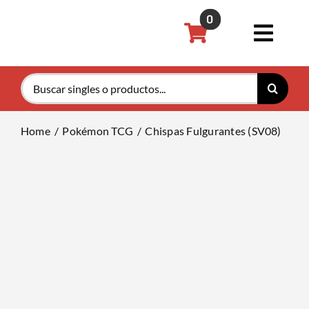
Saltar
0
al
Toggl
contenido
Navig
Buscar:
Pokémon
Home
Pokémon TCG
Chispas Fulgurantes (SV08)
Magic th
Riftboun
Accesori
Tarifas P