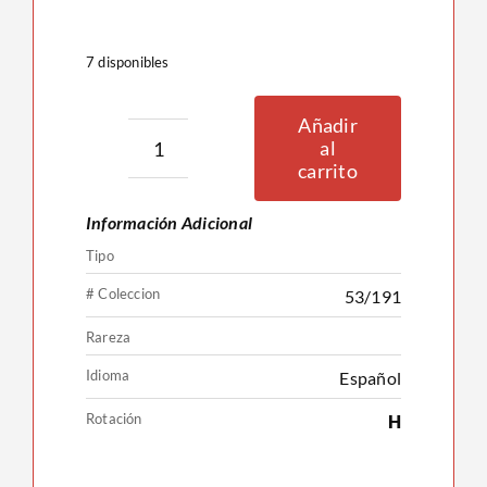
7 disponibles
Añadir
al
Cetoddle
carrito
53/191
Información Adicional
cantidad
Tipo
# Coleccion
53/191
Rareza
Idioma
Español
Rotación
H