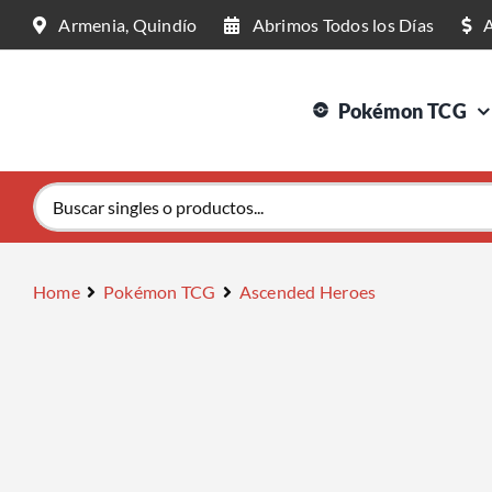
Saltar
Armenia, Quindío
Abrimos Todos los Días
al
contenido
Pokémon TCG
Buscar:
Home
Pokémon TCG
Ascended Heroes