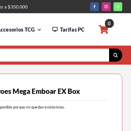
es a $350.000
0
ccesorios TCG
Tarifas PC
oes Mega Emboar EX Box
sponible porque no quedan existencias.