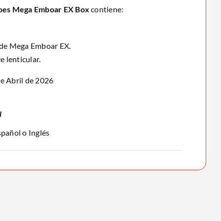
oes Mega Emboar EX Box
contiene:
 de Mega Emboar EX.
e lenticular.
e Abril de 2026
l
pañol o Inglés