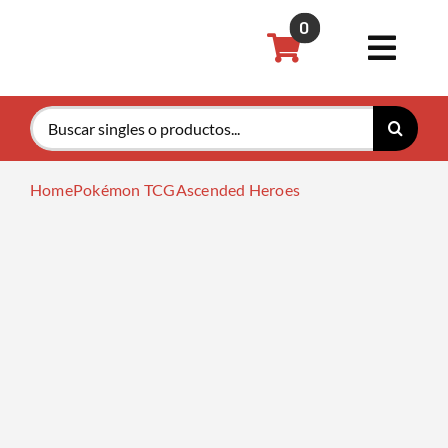
Saltar
0
al
Toggl
contenido
Navig
Buscar:
Pokémon
Home
Pokémon TCG
Ascended Heroes
Magic th
Riftboun
Accesori
Tarifas P