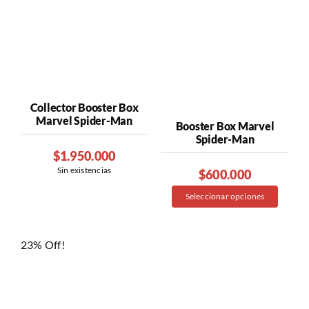
Collector Booster Box
Marvel Spider-Man
Booster Box Marvel
Spider-Man
$
1.950.000
Sin existencias
$
600.000
El
El
Este
precio
precio
Seleccionar opciones
producto
original
actual
tiene
era:
es:
$820.000.
$600.000.
múltiples
23% Off!
variantes.
Las
opciones