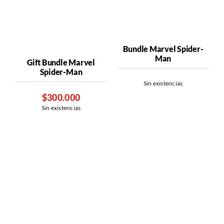
se
pueden
elegir
en
Bundle Marvel Spider-
Man
la
Gift Bundle Marvel
Spider-Man
página
Sin existencias
de
$
300.000
producto
El
El
Sin existencias
precio
precio
original
actual
era:
es:
$390.000.
$300.000.