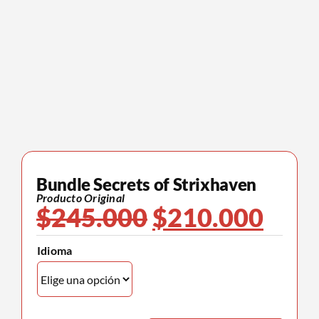
Bundle Secrets of Strixhaven
Producto Original
El
El
$
245.000
$
210.000
precio
prec
Idioma
original
actu
era:
es: