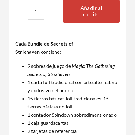
$245.000.
$210
Añadir al
carrito
Bundle
Secrets
of
Strixhaven
Cada
Bundle de Secrets of
cantidad
Strixhaven
contiene:
9 sobres de juego de
Magic: The Gathering |
Secrets of Strixhaven
1 carta foil tradicional con arte alternativo
y exclusivo del bundle
15 tierras básicas foil tradicionales, 15
tierras básicas no foil
1 contador Spindown sobredimensionado
1 caja guardacartas
2 tarjetas de referencia