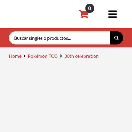
Saltar
0
al
Toggl
contenido
Navig
Buscar:
Pokémon
Home
Pokémon TCG
30th celebration
Magic th
Riftboun
Accesori
Tarifas P