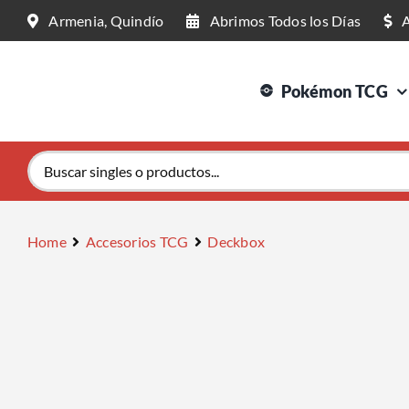
Saltar
Armenia, Quindío
Abrimos Todos los Días
al
contenido
Pokémon TCG
Buscar:
Home
Accesorios TCG
Deckbox