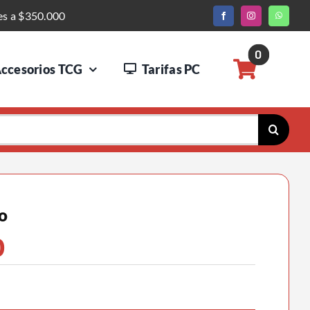
es a $350.000
0
ccesorios TCG
Tarifas PC
o
0