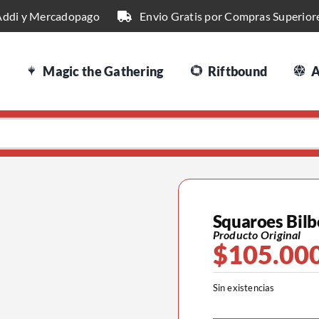
Addi y Mercadopago
Envio Gratis por Compras Superior
Magic the Gathering
Riftbound
A
Squaroes Bilb
Producto Original
$
105.00
Sin existencias